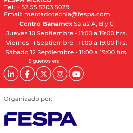
FESPA MEXICO
Tel:
+ 52 55 5203 5029
Email:
mercadotecnia@fespa.com
Centro Banamex
Salas A, B y C
Jueves 10 Septiembre - 11:00 a 19:00 hrs.
Viernes 11 Septiembre - 11:00 a 19:00 hrs.
Sábado 12 Septiembre - 11:00 a 19:00 hrs.
Síguenos en:
Organizado por: